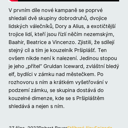
V prvním díle nové kampaně se poprvé
shledali dvě skupiny dobrodruhů, dvojice
lidských válečníků, Dory a Alius, a exotičtější
trojice lidí, kteří jsou řízlí něčím nezemským,
Baahir, Beatrice a Vincenzo. Zjistili, že sdílejí
stejný cíl a tím je kouzelník Pršiplášť. Ten
ovšem nikde není k nalezení. Jedinou stopou
je jeho „přítel“ Gruldan Iceward, zvláštní bledý
elf, bydlíci v zámku nad městečkem. Po
rozhovoru s ním a krátkém vyšetřování v
podzemí zámku, se skupina dostává do
kouzelné dimenze, kde se s Pršipláštěm
shledává a nejen s ním.