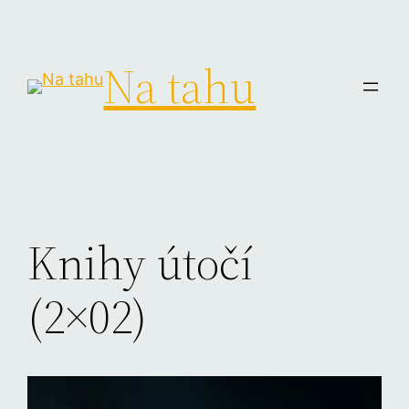
Na tahu
Knihy útočí
(2×02)