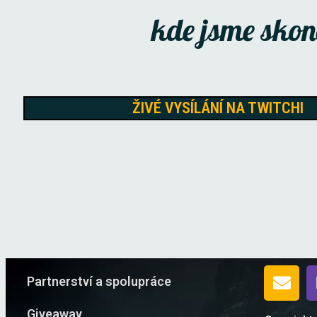
kde jsme
skonč
ŽIVÉ VYSÍLÁNÍ NA TWITCHI
Partnerství a spolupráce
Giveaway