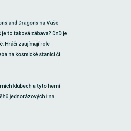
geons and Dragons na Vaše
 je to taková zábava? DnD je
č. Hráči zaujímají role
eba na kosmické stanici či
rních klubech a tyto herní
ěhů jednorázových i na