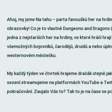
Ahoj, my jsme Na tahu – parta fanoušků her na hrdi
obrazovky! Co je to vlastně Dungeons and Dragons (
jedna z nejstarších her na hrdiny, ve které hráči hraj
všemožných bojovníků, čarodějů, druidů a nebo úplně 
westernovém městečku.
My každý týden ve čtvrtek hrajeme dračák stejně jak
sezení streamujeme na platformách YouTube a Twit
pokračování. Zaujalo Vás to? Tak to je na čase se p