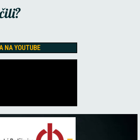
čili?
A NA YOUTUBE