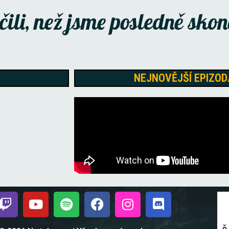
ili,
než jsme posledně skon
NEJNOVĚJŠÍ EPIZOD