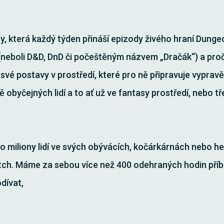
ny, která každý týden přináší epizody živého hraní Dun
neboli D&D, DnD či počeštěným názvem „Dračák“) a proč
í své postavy v prostředí, které pro ně připravuje vypravě
obyčejných lidí a to ať už ve fantasy prostředí, nebo tř
o miliony lidí ve svých obývácích, kočárkárnách nebo he
ch. Máme za sebou více než 400 odehraných hodin příb
odívat,