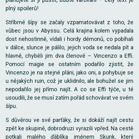
plný spoilerů!
Stříbrné šípy se začaly vzpamatovávat z toho, že
vůbec jsou v Abyssu. Celá krajina kolem vypadala
dost nehostinně, vídali i hordy démonů, co pobíhali
v dálce, slunce je pálilo, jejich voda se nedala pít a
hlavně, chyběli jim dva členové – Vincenzo a Effi.
Pomocí magie se ostatním podařilo zjistit, že
Vincenzo je na stejné pláni, jako oni, a pohybuje se
u nějakých ruin, což je uklidnilo, ale bohužel se jim
nepodařilo jej přímo najít. A co se Effi týče, u té
usoudili, že se musí zatím pořád schovávat ve svém
šípu.
S důvěrou ve své parťáky, že si dokáží najít cestu
zpět ke skupině, dobrodruzi vyrazili vpřed. Na cestě
potkali malého ďáblíka jménem Skunk, který