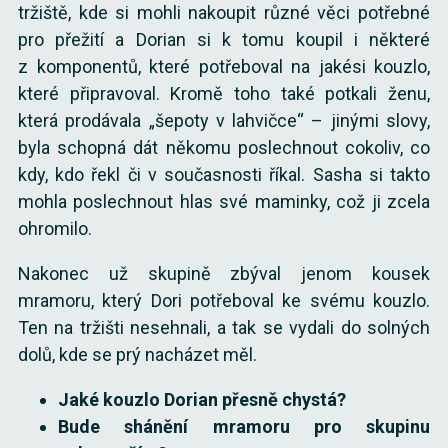
tržiště, kde si mohli nakoupit různé věci potřebné
pro přežití a Dorian si k tomu koupil i některé
z komponentů, které potřeboval na jakési kouzlo,
které připravoval. Kromě toho také potkali ženu,
která prodávala „šepoty v lahvičce“ – jinými slovy,
byla schopná dát někomu poslechnout cokoliv, co
kdy, kdo řekl či v současnosti říkal. Sasha si takto
mohla poslechnout hlas své maminky, což ji zcela
ohromilo.
Nakonec už skupině zbýval jenom kousek
mramoru, který Dori potřeboval ke svému kouzlo.
Ten na tržišti nesehnali, a tak se vydali do solných
dolů, kde se prý nacházet měl.
Jaké kouzlo Dorian přesně chystá?
Bude shánění mramoru pro skupinu