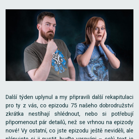
Další týden uplynul a my připravili další rekapitulaci
pro ty z vás, co epizodu 75 našeho dobrodružství
zkrátka nestíhají shlédnout, nebo si potřebují
připomenout pár detailů, než se vrhnou na epizody
nové! Vy ostatní, co jste epizodu ještě neviděli, ale
plánujete si ji pustit, buďte varováni – celý text je